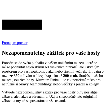
Pronájem prostor
Nezapomenutelný zážitek pro vaše hosty
Ponořte se do světa pinballu v našem unikátním muzeu, které se
může pochlubit nejen sbírku 60 funkčních pinballů, ale i skvělým
prostorem pro vaši soukromou akci nebo firemní večírek. Tři patra o
rozloze
350 m²
vám nabízejí kapacitu až
200 osob
. Součástí našeho
muzea jsou
dva bary
. Muzeum Pinballu je tak perfektní místo pro
nejrůznější oslavy, teambuildingy, nebo večírky s přáteli a kolegy.
Vytvořte nezapomenutelný zážitek pro vaše hosty plný nostalgie,
zábavy, ale i akce a adrenalinu. Užijte si společně tuto originální
zábavu a my už se postaráme o vše ostatní.