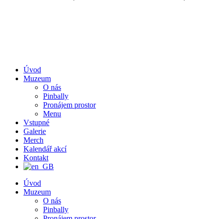
Úvod
Muzeum
O nás
Pinbally
Pronájem prostor
Menu
Vstupné
Galerie
Merch
Kalendář akcí
Kontakt
Úvod
Muzeum
O nás
Pinbally
Pronájem prostor