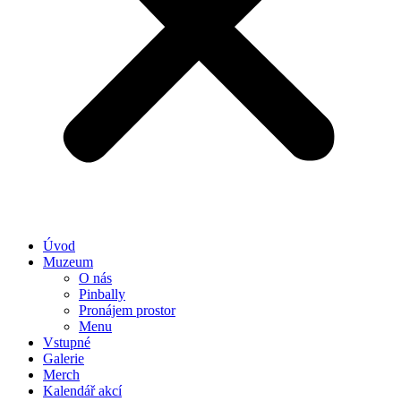
Úvod
Muzeum
O nás
Pinbally
Pronájem prostor
Menu
Vstupné
Galerie
Merch
Kalendář akcí