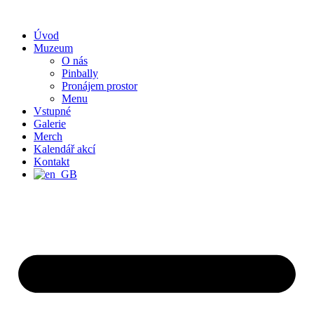
Přejít
k
Úvod
obsahu
Muzeum
O nás
Pinbally
Pronájem prostor
Menu
Vstupné
Galerie
Merch
Kalendář akcí
Kontakt